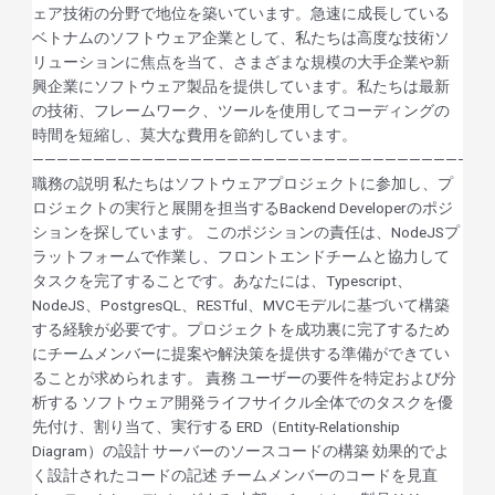
ェア技術の分野で地位を築いています。急速に成長している
ベトナムのソフトウェア企業として、私たちは高度な技術ソ
リューションに焦点を当て、さまざまな規模の大手企業や新
興企業にソフトウェア製品を提供しています。私たちは最新
の技術、フレームワーク、ツールを使用してコーディングの
時間を短縮し、莫大な費用を節約しています。
——————————————————————————————————————
職務の説明 私たちはソフトウェアプロジェクトに参加し、プ
ロジェクトの実行と展開を担当するBackend Developerのポジ
ションを探しています。 このポジションの責任は、NodeJSプ
ラットフォームで作業し、フロントエンドチームと協力して
タスクを完了することです。あなたには、Typescript、
NodeJS、PostgresQL、RESTful、MVCモデルに基づいて構築
する経験が必要です。プロジェクトを成功裏に完了するため
にチームメンバーに提案や解決策を提供する準備ができてい
ることが求められます。 責務 ユーザーの要件を特定および分
析する ソフトウェア開発ライフサイクル全体でのタスクを優
先付け、割り当て、実行する ERD（Entity-Relationship
Diagram）の設計 サーバーのソースコードの構築 効果的でよ
く設計されたコードの記述 チームメンバーのコードを見直