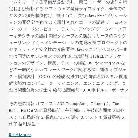
ームをリードする準備が必要です。 責任 ユーザーの要件を特
定および分析する ソフトウェア開発ライフサイクル全体での
タスクの優先順位付け、割り当て、実行 Java EEアプリケーシ
ョンの開発 効率的でよく設計されたコードの記述 チームメン
バーのコードのレビュー、テスト、デバッグ データベースア
ーキテクチャの設計 内部グループとの製品リリースのスケジ
ューリング ドキュメンテーションの開発段階 プロジェクトの
セキュリティと安全性の確保 要件 Javaシニアデベロッパーま
たは同等のポジションでの3年以上の経験 Java EEアプリケー
ションのデザイン、構築、テストの経験 JSFやSpring MVCな
どの一般的なJavaフレームワークに関する深い知識 オブジェ
クト指向設計（OOD）の経験 交渉力と時間管理のスキル 問題
解決能力 コンピューターサイエンス、エンジニアリング、ま
たは関連分野の学士号 給与 固定給与 1,000米ドル KPIボーナス
——————————————————————————————————————
その他の情報 オフィス：39B Truong Son、Phuong 4、Tan
Binh、Ho Chi Minh 勤務時間：午前9時 → 午後6時 面接プロセ
ス： 1. 自己紹介 2. 視点について話す 3. テスト 4. 質疑応答 5.
終了 福利厚生：
Read More »