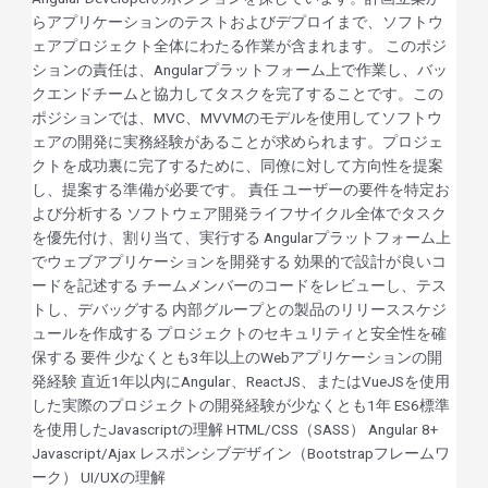
らアプリケーションのテストおよびデプロイまで、ソフトウ
ェアプロジェクト全体にわたる作業が含まれます。 このポジ
ションの責任は、Angularプラットフォーム上で作業し、バッ
クエンドチームと協力してタスクを完了することです。この
ポジションでは、MVC、MVVMのモデルを使用してソフトウ
ェアの開発に実務経験があることが求められます。プロジェ
クトを成功裏に完了するために、同僚に対して方向性を提案
し、提案する準備が必要です。 責任 ユーザーの要件を特定お
よび分析する ソフトウェア開発ライフサイクル全体でタスク
を優先付け、割り当て、実行する Angularプラットフォーム上
でウェブアプリケーションを開発する 効果的で設計が良いコ
ードを記述する チームメンバーのコードをレビューし、テス
トし、デバッグする 内部グループとの製品のリリーススケジ
ュールを作成する プロジェクトのセキュリティと安全性を確
保する 要件 少なくとも3年以上のWebアプリケーションの開
発経験 直近1年以内にAngular、ReactJS、またはVueJSを使用
した実際のプロジェクトの開発経験が少なくとも1年 ES6標準
を使用したJavascriptの理解 HTML/CSS（SASS） Angular 8+
Javascript/Ajax レスポンシブデザイン（Bootstrapフレームワ
ーク） UI/UXの理解