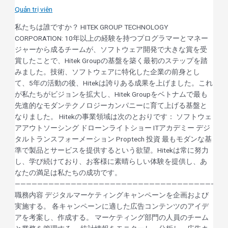
Quản trị viên
私たちは誰ですか？ HITEK GROUP TECHNOLOGY
CORPORATION: 10年以上の経験を持つプログラマーとマネー
ジャーから成るチームが、ソフトウェア開発で大きな賞を受
賞したことで、Hitek Groupの基盤を築く最初のステップを踏
みました。技術、ソフトウェアに特化した企業の前身とし
て、5年の活動の後、Hitekは誇りある成果を上げました。これ
が私たちがビジョンを拡大し、Hitek Groupをベトナムで最も
先進的なモダンテクノロジーカンパニーに育て上げる基盤と
なりました。 Hitekの事業領域は次のとおりです： ソフトウェ
アアウトソーシング ドローンライトショー ITアカデミー デジ
タルトランスフォーメーション Proptech 投資 最もモダンな基
準で製品とサービスを提供するという欲望。Hitekは常に努力
し、学び続けており、お客様に素晴らしい体験を提供し、あ
なたの満足は私たちの成功です。
——————————————————————————————————————
職務内容 デジタルマーケティングキャンペーンを企画および
実施する。 各キャンペーンに適した広告コンテンツのアイデ
アを考案し、作成する。 マーケティング部門の人員のチーム