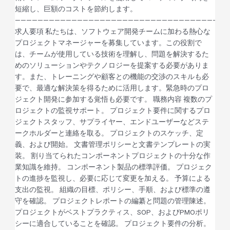
短縮し、巨額のコストを節約します。
——————————————————————————————————————
求人要項 私たちは、ソフトウェア開発チームに加わる熱心な
プロジェクトマネージャーを募集しています。この役割で
は、チームが使用している技術を理解し、問題を解決するた
めのソリューションやテクノロジーを提案する必要がありま
す。また、トレーニングや顧客との機能の交渉のスキルも必
要で、最適な解決策を得るために活用します。緊急時のプロ
ジェクト開発に参加する覚悟も必要です。 職務内容 複数のプ
ロジェクトの監視サポート。 プロジェクト要件に関するプロ
ジェクトスタッフ、サプライヤー、エンドユーザーなどステ
ークホルダーと連絡を取る。 プロジェクトのスケッチ、定
義、および開始。 文書管理ポリシーと文書テンプレートの実
装。 割り当てられたコンポーネントプロジェクトの十分な作
業知識を維持。 コンポーネント製品の標準評価。 プロジェク
トの進捗を監視し、必要に応じて変更を加える。 予算による
支出の監視。 組織の目標、ポリシー、手順、および標準の遵
守を確認。 プロジェクトレポートの編纂と問題の管理陳述。
プロジェクトがベストプラクティス、SOP、およびPMOポリ
シーに適合していることを確認。 プロジェクト要件の分析。