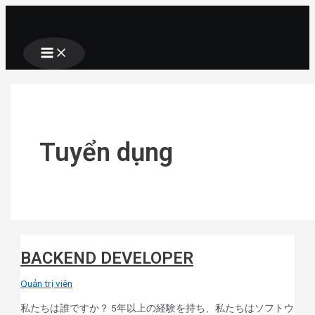
Main
Nhảy
BACKEND
Performance
ANGULAR
PROJECT
Java
Menu
tới
DEVELOPER
Marketing
DEVELOPER
MANAGEMENT
Senior
nội
Manager
Developer
dung
Tuyển dụng
BACKEND DEVELOPER
Quản trị viên
私たちは誰ですか？ 5年以上の経験を持ち、私たちはソフトウ