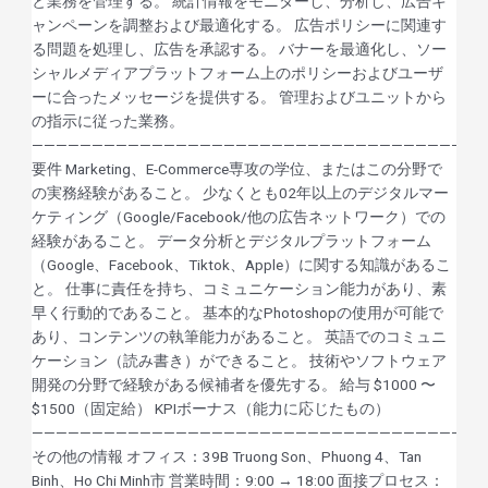
と業務を管理する。 統計情報をモニターし、分析し、広告キ
ャンペーンを調整および最適化する。 広告ポリシーに関連す
る問題を処理し、広告を承認する。 バナーを最適化し、ソー
シャルメディアプラットフォーム上のポリシーおよびユーザ
ーに合ったメッセージを提供する。 管理およびユニットから
の指示に従った業務。
——————————————————————————————————————
要件 Marketing、E-Commerce専攻の学位、またはこの分野で
の実務経験があること。 少なくとも02年以上のデジタルマー
ケティング（Google/Facebook/他の広告ネットワーク）での
経験があること。 データ分析とデジタルプラットフォーム
（Google、Facebook、Tiktok、Apple）に関する知識があるこ
と。 仕事に責任を持ち、コミュニケーション能力があり、素
早く行動的であること。 基本的なPhotoshopの使用が可能で
あり、コンテンツの執筆能力があること。 英語でのコミュニ
ケーション（読み書き）ができること。 技術やソフトウェア
開発の分野で経験がある候補者を優先する。 給与 $1000 〜
$1500（固定給） KPIボーナス（能力に応じたもの）
——————————————————————————————————————
その他の情報 オフィス：39B Truong Son、Phuong 4、Tan
Binh、Ho Chi Minh市 営業時間：9:00 → 18:00 面接プロセス：