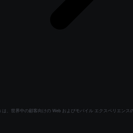
tek は、世界中の顧客向けの Web およびモバイル エクスペリエン