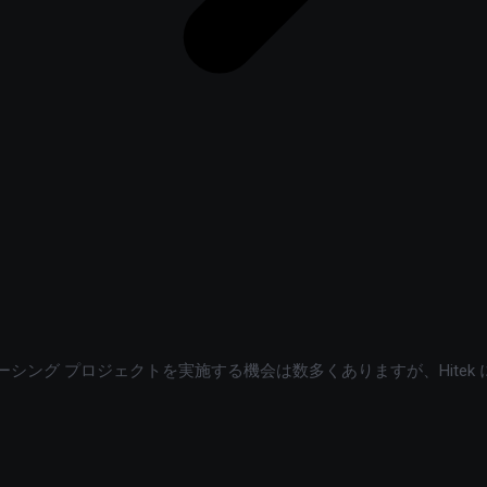
シング プロジェクトを実施する機会は数多くありますが、Hitek