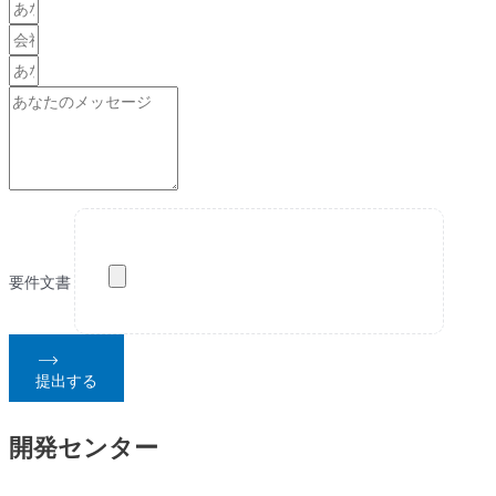
信頼性の高い自動化デプロイ 手動でのコマンド入力やファイル転送
は過去の話です。Octopus...
要件文書
提出する
開発センター