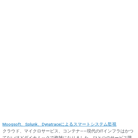
するようにシステムを「操作」する文化 一方、ChatOpsは、チャッ
トツール（SlackやMicrosoft Teamsなど）をハブとして、人とツー
ル、そしてツール同士を連携させる働き方そのものを指します。ボ
ットを介して、チャット上でコマンドを実行し、CI/CDパイプライン
の起動、サーバーの再起動、監視データの表示などを、誰もが共通
の場で確認しながら行えます。 その利点は明らかです。...
Moogsoft、Splunk、Dynatraceによるスマートシステム監視
クラウド、マイクロサービス、コンテナ——現代のITインフラはかつ
てないほどダイナミックで複雑になりました。ひとつのサービス障