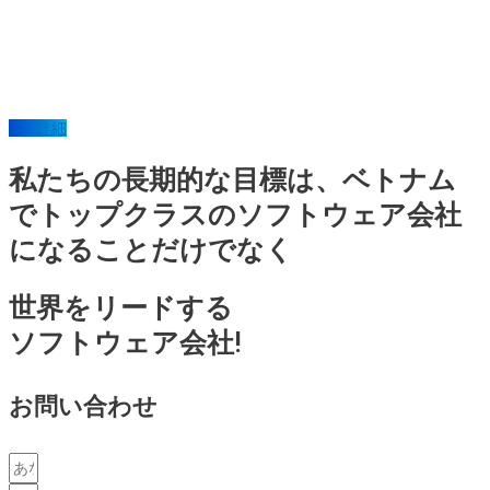
クリプトの集合」から「可視化され、管理可能なワークフロー」へ
と昇華させる点にあります。複雑な手順をパッケージ化し、ボタン
一つで実行できるようにする。これにより、人的ミスを劇的に削減
し、デプロイの速度と安全性を両立させます。 なぜ今、Octopus
Deployなのか？ 日本企業が直面する3つの課題 日本における開発現
詳細
場では、依然として手動によるデプロイや、メンバー個人の知識に
依存した手順書が残っているケースが少なくありません。これらは
私たちの長期的な目標は、ベトナム
以下のリスクを内在しています。 属人化と人的ミス: 特定のエンジニ
アしかデプロイ手順を把握しておらず、その担当者が不在の際のデ
でトップクラスのソフトウェア会社
プロイが困難です。単純な手順の見落としが重大なインシデントに
になることだけでなく
直結します。 速度と俊敏性の欠如: 市場の要求はますます速く、頻繁
なリリースが求められる現代において、手動デプロイは明らかなボ
トルネックです。 監査とコンプライアンスへの対応困難: 金融や医療
世界をリードする
などの規制が厳しい業界では、「誰が、いつ、何を、どの環境にデ
ソフトウェア会社!
プロイしたか」の完全な証跡が要求されます。手動作業ではこれを
正確に記録するのは容易ではありません。 Octopus Deployは、これ
らの課題を包括的に解決します。デプロイプロセスを標準化し、自
お問い合わせ
動化し、そしてすべての操作を記録する。これこそが、現代のソフ
トウェア開発における持続可能なリリース戦略の基盤なのです。
Octopus Deployの核心機能：速度、安全性、簡単さを支える仕組み 1.