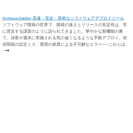
Octopus Deploy: 高速・安全・簡単なソフトウェアデプロイツール
ソフトウェア開発の世界で、開発の速さとリリースの安定性は、常
に背反する課題のように語られてきました。華やかな新機能の裏
で、深夜や週末に実施される気の遠くなるような手動デプロイ。依
存関係の設定ミス、環境の差異による不可解なエラー——これらは多
くの開発チームが直面する現実です。しかし、このジレンマを解消
し、デプロイというプロセスそのものを「強み」に変えるツールが
注目を集めています。その名は Octopus Deploy。 このプラットフォ
ームは、単なるデプロイメントツールを超え、チームの生産性と精
神的な余裕を根本から変える存在です。では、なぜ多くの組織がこ
のツールに移行しているのか。その核心を、日本市場の視点も交え
ながら探っていきましょう。 Octopus Deployとは？ デプロイの複雑
さを解消する答え Octopus Deployは、.NETアプリケーションを中心
に、あらゆる種類のアプリケーションやサービス（Java, Node.js,
Dockerコンテナなど）のデプロイを自動化するための専用ツールで
す。開発環境、テスト環境、本番環境といった複数のターゲット環
境に対して、繰り返し可能で、監査可能で、信頼性の高い デプロイ
メントを実現します。 その最大の特徴は、デプロイプロセスを「ス