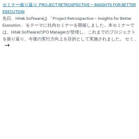
セミナー振り返り: PROJECT RETROSPECTIVE – INSIGHTS FOR BETTER
EXECUTION
先日、Hitek Softwareは 「Project Retrospective – Insights for Better
Execution」 をテーマに社内セミナーを開催しました。本セミナーで
は、Hitek SoftwareのPO Managerが登壇し、これまでのプロジェクト
を振り返り、今後の実行力向上を目的として実施されました。 セミ
ナーでは以下の内容が共有されました： 代表的なプロジェクトのレ
ビュー 実務上の課題と得られた教訓の分析 効果的な業務手法（ベス
トプラクティス）の共有 実務経験に基づくプロセス改善提案 チーム
内でのオープンディスカッション 本セミナーは単なる社内共有にと
どまらず、体系的かつ一貫した実行力の構築に向けた重要なステッ
プであり、これはHitek Softwareの今後の成長における重要な方向性
の一つです。 振り返り・学習・改善を通じて、Hitek Softwareはデリ
バリー品質の向上、リスクの最小化、そして顧客に持続的な価値を
提供することを目指しています。