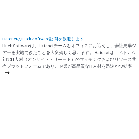
HatonetのHitek Software訪問を歓迎します
Hitek Softwareは、Hatonetチームをオフィスにお迎えし、会社見学ツ
アーを実施できたことを大変嬉しく思います。 Hatonetは、ベトナム
初のIT人材（オンサイト・リモート）のマッチングおよびリソース共
有プラットフォームであり、企業が高品質なIT人材を迅速かつ効率的
に確保できるよう支援しています。 今回の訪問では、私たちのチー
ムや働く環境をご紹介するとともに、テクノロジー企業の成長や協
力に関する意見交換を行いました。 Hatonetの皆様をお迎えできたこ
とを光栄に思い、今後の協力関係を楽しみにしております。