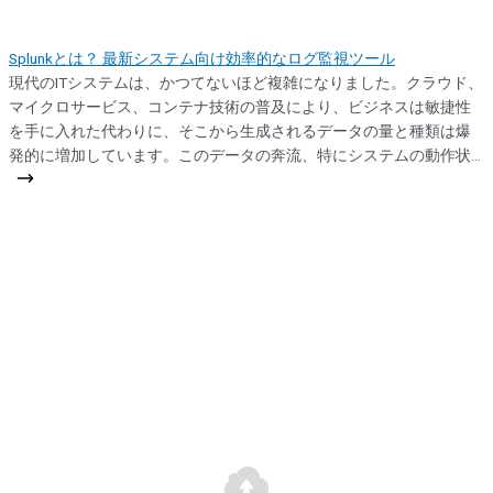
Splunkとは？ 最新システム向け効率的なログ監視ツール
現代のITシステムは、かつてないほど複雑になりました。クラウド、
マイクロサービス、コンテナ技術の普及により、ビジネスは敏捷性
を手に入れた代わりに、そこから生成されるデータの量と種類は爆
発的に増加しています。このデータの奔流、特にシステムの動作状
況を記録した「ログ」を、単なる記録からビジネスを動かす戦略的
な資産へと変える技術。それが、今回ご紹介する Splunk です。 この
記事では、エンジニアやIT管理者の方々に向けて、Splunkの核心的な
価値と、なぜ現代のシステム監視に不可欠なツールとなり得るのか
を、具体的に解説します。 Splunkの本質：データの混沌を意味ある
洞察に変換するエンジン Splunkは、単なるログ管理ツールではあり
ません。マシンデータ（機械が生成するあらゆるデータ）を収集、
インデックス化し、強力な検索・分析機能を通じてリアルタイムの
可視化と洞察を提供する データトゥエブリティ（Data-to-
Everything）プラットフォーム と定義されています。 簡単に言えば、
サーバーログ、アプリケーションログ、ネットワークトラフィッ
ク、セキュリティイベント、さらにはIoTデバイスからのデータな
ど、形式や場所がバラバラな大量のデータを一箇所に集め、それを