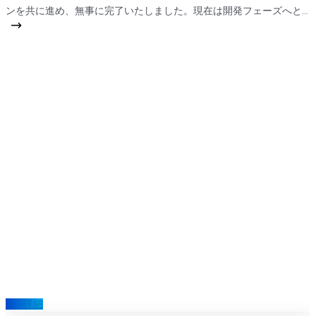
ンを共に進め、無事に完了いたしました。現在は開発フェーズへと
移行しております。 今回のご訪問では、プロジェクトのロードマッ
プや開発スケジュール、実行方針について意見交換を行い、今後の
進行に向けた認識を共有することができました。 RCEの信頼とご協
力に心より感謝するとともに、今後も引き続き連携し、プロジェク
トの成功に向けて取り組んでまいります。
詳細