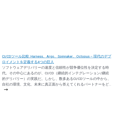
トを引き出したりするなど、その活用方法は無限大。監視の世界に
おいては、他のツールでは捕捉しきれない詳細な文脈を提供する、
頼れる情報の基盤となります。 Moogsoft：チームとプロセスを結ぶ
智能的な指揮官...
CI/CDツール比較: Harness、Argo、Spinnaker、Octopus – 現代のデプ
ロイメントを定義する4つの巨人
ソフトウェアデリバリーの速度と信頼性が競争優位性を決定する時
代。その中心にあるのが、CI/CD（継続的インテグレーション/継続
的デリバリー）の実践だ。しかし、数多あるCI/CDツールの中から、
自社の環境、文化、未来に真正面から答えてくれるパートナーをど
う選べばいいのか？ この問いは、多くのエンジニアリングリーダー
を悩ませる。 今回は、現代のデプロイメントパイプラインを形作る4
つの強力なツール、Harness、Argo、Spinnaker、Octopus Deploy を
徹底比較する。各ツールの哲学、強み、そして理想の使い手を明ら
かにしていく。 比較の前に：CI/CDツール選定で見るべき5つの視点