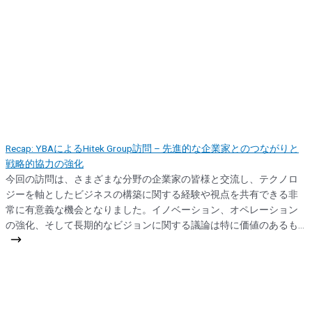
Recap: YBAによるHitek Group訪問 – 先進的な企業家とのつながりと
戦略的協力の強化
今回の訪問は、さまざまな分野の企業家の皆様と交流し、テクノロ
ジーを軸としたビジネスの構築に関する経験や視点を共有できる非
常に有意義な機会となりました。イノベーション、オペレーション
の強化、そして長期的なビジョンに関する議論は特に価値のあるも
のでした。 また、私たちの技術開発のアプローチ、インフラ戦略、
そして大規模な実行力についてご紹介する機会にもなりました。単
に「何をしているか」だけでなく、「どのように考え、構築してい
るか」を共有することは、このような交流において重要な要素で
す。 ご多忙の中ご訪問いただき、率直に意見交換いただいたYBAの