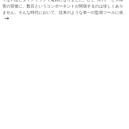
害の背後に、数百というコンポーネントが関係するのは珍しくあり
ません。そんな時代において、従来のような単一の監視ツールに依
存する姿勢は、もはや限界を迎えています。 真の意味で「見える
化」を実現し、ビジネスの持続性を担保するには、特定の領域で卓
越した複数のツールを戦略的に連携させるアプローチが不可欠で
す。そこで注目されるのが、Moogsoft、Splunk、Dynatraceという三
つの強力なツールを組み合わせたスマートシステム監視の世界で
す。 現代の監視課題：なぜ単一ツールでは不十分なのか 従来の監視
は、リソースの使用率や応答時間の閾値超過といった「シグナル」
をひたすら追いかける作業でした。しかし、分散化が進んだ現在で
は、些細な変化でも関連するイベントが爆発的に増加し、オペレー
ターはノイズの中から本当に重大なインシデントを見極められなく
なりました。 この課題を解決する鍵が、各ツールの本質的な役割を
理解し、それらを「適材適所」で配置することです。 三大ツールの
役割と強み：各々が光る専門領域 各ツールは異なる次元で力を発揮
します。それらを比較することで、最適な構成が見えてきます。 ツ
ール 主な役割 コア強み 得意領域 Dynatrace 深度のある可観測性 自動
でアプリケーションの依存関係を発見するAIエンジン アプリケーシ
ョン性能監視(APM)、ユーザー体験、根本原因分析 Splunk 大規模な
データ分析 あらゆる機械データを索引付け、自由に検索・分析する