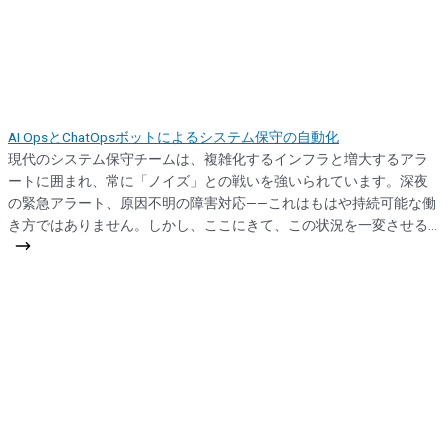
ジン「Davis」による因果関係分析 問題特定...
AI OpsとChatOpsボットによるシステム保守の自動化
現代のシステム保守チームは、複雑化するインフラと増大するアラ
ートに囲まれ、常に「ノイズ」との戦いを強いられています。深夜
の緊急アラート、原因不明の障害対応——これはもはや持続可能な働
き方ではありません。しかし、ここにきて、この状況を一変させる
二つの技術が融合し、システム保守の常識を塗り替えつつありま
す。それが、AI Ops と ChatOps です。 この組み合わせは、単なるツ
ールの導入ではなく、チームの文化とワークフローそのものを再定
義する変革をもたらします。かつてSFの領域だったことが、今、あ
なたのSlackやTeamsのチャンネルで現実のものになろうとしている
のです。 1. なぜ今、従来のシステム保守は限界を迎えたのか 従来の
オペレーションは、人的監視と手動介入に大きく依存してきまし
た。監視ツールは大量のアラートを生成しますが、そのほとんどは
誤検知や重要度の低い情報です。エンジニアはこの中から本当に対
応が必要なシグナルを見つけ出すという、いわば「干し草の山から