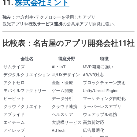
11.
株式会社ミント
強み：
地方創生×テクノロジーを活用したアプリ
観光アプリや
行政サービス連携
の公共系アプリ開発に強い。
比較表：名古屋のアプリ開発会社11社
会社名
得意分野
特徴
サムライズ
AI・IoT
MVP開発に強い
デジタルクリエイション
UI/UXデザイン
AR/VR対応
アクトゼロ
金融・医療
ブロックチェーン技術
モバイルファクトリー
ゲーム開発
Unity/Unreal Engine
ビービット
データ分析
マーケティング自動化
クラウドクリエイト
クラウド連携
サーバーレスアプリ
アプライド
ヘルスケア
ウェアラブル連携
エイチーム
大規模サービス
高負荷対応
アイレップ
AdTech
広告最適化