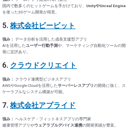
国内で数多くのヒットゲームを手がけており、
UnityやUnreal Engine
を使った3Dゲーム開発が得意。
5.
株式会社ビービット
強み：
データ分析を活用した成長支援型アプリ
AIを活用した
ユーザー行動予測
や、マーケティング自動化ツールの開
発に定評あり。
6.
クラウドクリエイト
強み：
クラウド連携型ビジネスアプリ
AWSやGoogle Cloudを活用した
サーバーレスアプリ
の開発に強く、ス
ケーラブルなシステム構築が可能。
7.
株式会社アプライド
強み：
ヘルスケア・フィットネスアプリの専門家
健康管理アプリや
ウェアラブルデバイス連携
の開発実績が豊富。