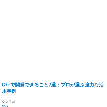
C++で開発できること7選：プロが選ぶ強力な活
用事例
Khoi Tran
詳細 →