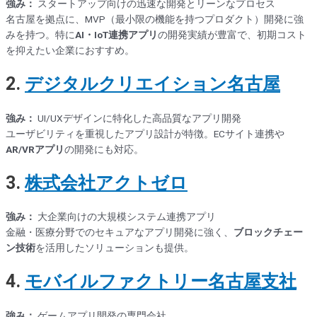
強み：
スタートアップ向けの迅速な開発とリーンなプロセス
名古屋を拠点に、MVP（最小限の機能を持つプロダクト）開発に強
みを持つ。特に
AI・IoT連携アプリ
の開発実績が豊富で、初期コスト
を抑えたい企業におすすめ。
2.
デジタルクリエイション名古屋
強み：
UI/UXデザインに特化した高品質なアプリ開発
ユーザビリティを重視したアプリ設計が特徴。ECサイト連携や
AR/VRアプリ
の開発にも対応。
3.
株式会社アクトゼロ
強み：
大企業向けの大規模システム連携アプリ
金融・医療分野でのセキュアなアプリ開発に強く、
ブロックチェー
ン技術
を活用したソリューションも提供。
4.
モバイルファクトリー名古屋支社
強み：
ゲームアプリ開発の専門会社