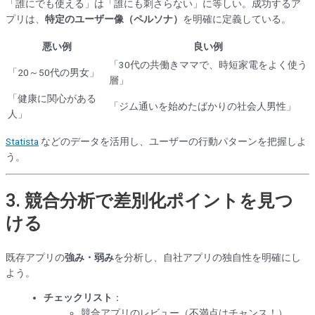
「誰にでも使える」は「誰にも刺さらない」に等しい。成功するア
プリは、
特定のユーザー像（ペルソナ）
を明確に定義している。
悪い例
良い例
「30代の共働きママで、時短家電をよく使う
「20～50代の男女」
層」
「健康に関心がある
「ジム通いを始めたばかりの社会人男性」
人」
Statista
などのデータを活用し、ユーザーの行動パターンを把握しよ
う。
3.
競合分析で差別化ポイントを見つ
ける
既存アプリの
強み・弱み
を分析し、自社アプリの独自性を明確にし
よう。
チェックリスト
：
競合アプリのレビュー（不満点はチャンス！）