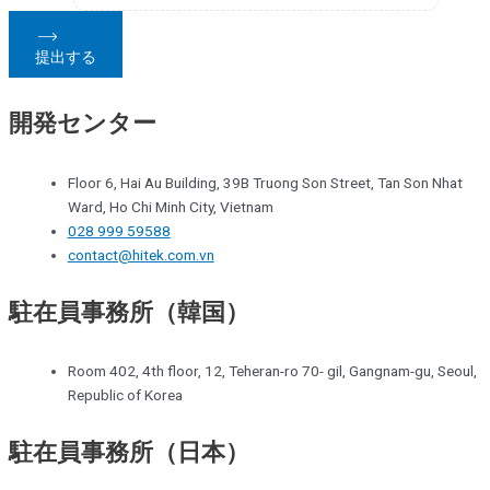
提出する
開発センター
Floor 6, Hai Au Building, 39B Truong Son Street, Tan Son Nhat
Ward, Ho Chi Minh City, Vietnam
028 999 59588
contact@hitek.com.vn
駐在員事務所（韓国）
Room 402, 4th floor, 12, Teheran-ro 70- gil, Gangnam-gu, Seoul,
Republic of Korea
駐在員事務所（日本）