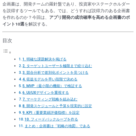
企画書は、開発チームの羅針盤であり、投資家やステークホルダー
を説得するツールでもある。では、どうすれば説得力のある企画書
を作れるのか？今回は、
アプリ開発の成功確率を高める企画書のポ
イント10選
を解説する。
目次
1. 明確な課題解決を掲げる
2. ターゲットユーザーを極限まで絞り込む
3. 競合分析で差別化ポイントを見つける
4. 収益モデルを早い段階で決める
5. MVP（最小限の機能）で検証する
6. UI/UXデザインを重視する
7. マーケティング戦略を組み込む
8. 開発スケジュールと予算を現実的に設定
9. KPI（重要業績評価指標）を設定
10. フィードバックループを作る
まとめ：企画書は「戦略の地図」である