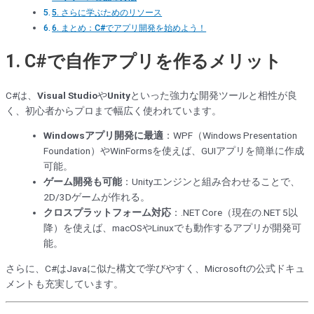
5. さらに学ぶためのリソース
6. まとめ：C#でアプリ開発を始めよう！
1. C#で自作アプリを作るメリット
C#は、
Visual Studio
や
Unity
といった強力な開発ツールと相性が良
く、初心者からプロまで幅広く使われています。
Windowsアプリ開発に最適
：WPF（Windows Presentation
Foundation）やWinFormsを使えば、GUIアプリを簡単に作成
可能。
ゲーム開発も可能
：Unityエンジンと組み合わせることで、
2D/3Dゲームが作れる。
クロスプラットフォーム対応
：.NET Core（現在の.NET 5以
降）を使えば、macOSやLinuxでも動作するアプリが開発可
能。
さらに、C#はJavaに似た構文で学びやすく、Microsoftの公式ドキュ
メントも充実しています。