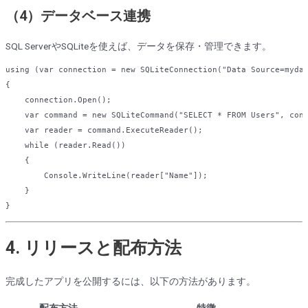
（4）データベース連携
SQL ServerやSQLiteを使えば、データを保存・管理できます。
using
 (
var
 connection = 
new
SQLiteConnection
(
"Data Source=myda
{  

    connection.Open();  

var
 command = 
new
SQLiteCommand
(
"SELECT * FROM Users"
, conn
var
 reader = command.ExecuteReader();  

while
 (reader.Read())  

    {  

        Console.WriteLine(reader[
"Name"
]);  

    }  

4. リリースと配布方法
完成したアプリを公開するには、以下の方法があります。
配布方法
特徴