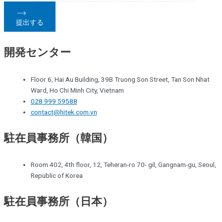
提出する
開発センター
Floor 6, Hai Au Building, 39B Truong Son Street, Tan Son Nhat
Ward, Ho Chi Minh City, Vietnam
028 999 59588
contact@hitek.com.vn
駐在員事務所（韓国）
Room 402, 4th floor, 12, Teheran-ro 70- gil, Gangnam-gu, Seoul,
Republic of Korea
駐在員事務所（日本）