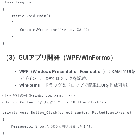
class
Program
{  

static
void
Main
()  

{  

        Console.WriteLine(
"Hello, C#!"
);  

    }  

（3）GUIアプリ開発（WPF/WinForms）
WPF（Windows Presentation Foundation）
：XAMLでUIを
デザインし、C#でロジックを記述。
WinForms
：ドラッグ＆ドロップで簡単にUIを作成可能。
<!-- WPFの例（MainWindow.xaml） -->
<
Button
Content
=
"クリック"
Click
=
"Button_Click"
/>
private
void
Button_Click
(
object
 sender, RoutedEventArgs e
{  

    MessageBox.Show(
"ボタンが押されました！"
);  
