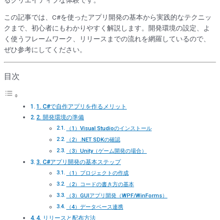
この記事では、C#を使ったアプリ開発の基本から実践的なテクニッ
クまで、初心者にもわかりやすく解説します。開発環境の設定、よ
く使うフレームワーク、リリースまでの流れを網羅しているので、
ぜひ参考にしてください。
目次
1. C#で自作アプリを作るメリット
2. 開発環境の準備
（1）Visual Studioのインストール
（2）.NET SDKの確認
（3）Unity（ゲーム開発の場合）
3. C#アプリ開発の基本ステップ
（1）プロジェクトの作成
（2）コードの書き方の基本
（3）GUIアプリ開発（WPF/WinForms）
（4）データベース連携
4. リリースと配布方法