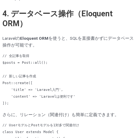
4. データベース操作（Eloquent
ORM）
Laravelの
Eloquent ORM
を使うと、SQLを直接書かずにデータベース
操作が可能です。
// 全記事を取得
$posts = Post::all();

// 新しい記事を作成
Post::create([

'title'
 => 
'Laravel入門'
,

'content'
 => 
'Laravelは便利です'
さらに、リレーション（関連付け）も簡単に定義できます。
// UserモデルとPostモデルを1対多で関連付け
class
User
extends
Model
{
