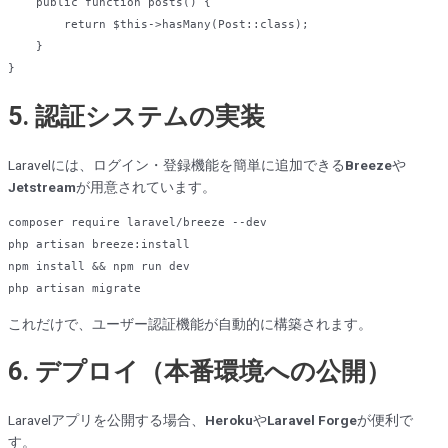
    public function posts() {

return
 $
this
->hasMany(
Post
::
class
)
;

    }

5. 認証システムの実装
Laravelには、ログイン・登録機能を簡単に追加できる
Breeze
や
Jetstream
が用意されています。
composer
require
 laravel/
breeze 
php
 artisan 
npm
php
これだけで、ユーザー認証機能が自動的に構築されます。
6. デプロイ（本番環境への公開）
Laravelアプリを公開する場合、
Heroku
や
Laravel Forge
が便利で
す。