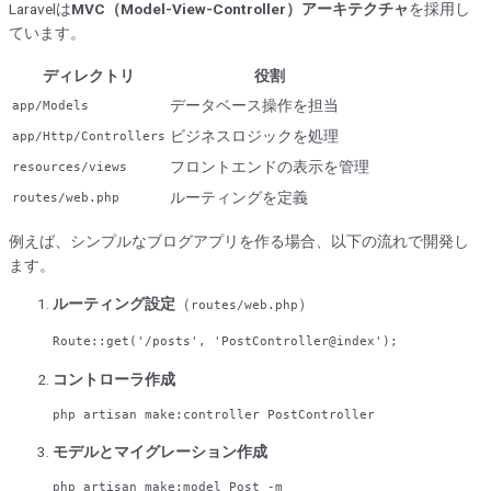
Laravelは
MVC（Model-View-Controller）アーキテクチャ
を採用し
ています。
ディレクトリ
役割
データベース操作を担当
app/Models
ビジネスロジックを処理
app/Http/Controllers
フロントエンドの表示を管理
resources/views
ルーティングを定義
routes/web.php
例えば、シンプルなブログアプリを作る場合、以下の流れで開発し
ます。
ルーティング設定
（
）
routes/web.php
Route::
get
(
'/posts'
, 
'PostController@index'
コントローラ作成
php
artisan
make
:controller
PostController
モデルとマイグレーション作成
php artisan make:model 
Post
 -
m