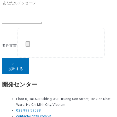
要件文書
提出する
開発センター
Floor 6, Hai Au Building, 39B Truong Son Street, Tan Son Nhat
Ward, Ho Chi Minh City, Vietnam
028 999 59588
contact@hitek.com.vn