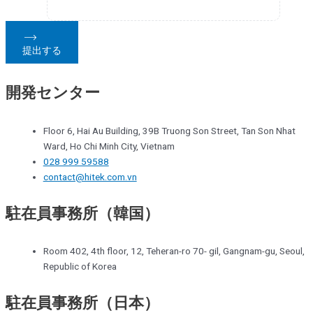
提出する
開発センター
Floor 6, Hai Au Building, 39B Truong Son Street, Tan Son Nhat
Ward, Ho Chi Minh City, Vietnam
028 999 59588
contact@hitek.com.vn
駐在員事務所（韓国）
Room 402, 4th floor, 12, Teheran-ro 70- gil, Gangnam-gu, Seoul,
Republic of Korea
駐在員事務所（日本）