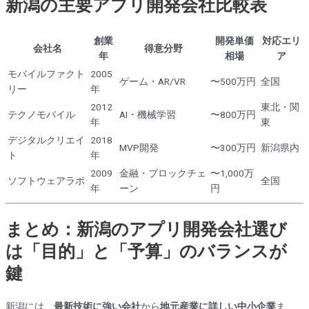
新潟の主要アプリ開発会社比較表
創業
開発単価
対応エリ
会社名
得意分野
年
相場
ア
モバイルファクト
2005
ゲーム・AR/VR
〜500万円
全国
リー
年
2012
東北・関
テクノモバイル
AI・機械学習
〜800万円
年
東
デジタルクリエイ
2018
MVP開発
〜300万円
新潟県内
ト
年
2009
金融・ブロックチェ
〜1,000万
ソフトウェアラボ
全国
年
ーン
円
まとめ：新潟のアプリ開発会社選び
は「目的」と「予算」のバランスが
鍵
新潟には、
最新技術に強い会社
から
地元産業に詳しい中小企業
ま