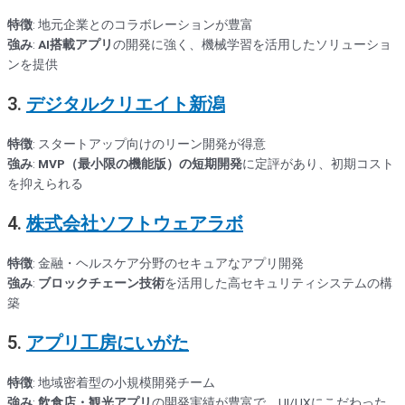
特徴
: 地元企業とのコラボレーションが豊富
強み
:
AI搭載アプリ
の開発に強く、機械学習を活用したソリューショ
ンを提供
3.
デジタルクリエイト新潟
特徴
: スタートアップ向けのリーン開発が得意
強み
:
MVP（最小限の機能版）の短期開発
に定評があり、初期コスト
を抑えられる
4.
株式会社ソフトウェアラボ
特徴
: 金融・ヘルスケア分野のセキュアなアプリ開発
強み
:
ブロックチェーン技術
を活用した高セキュリティシステムの構
築
5.
アプリ工房にいがた
特徴
: 地域密着型の小規模開発チーム
強み
:
飲食店・観光アプリ
の開発実績が豊富で、UI/UXにこだわった