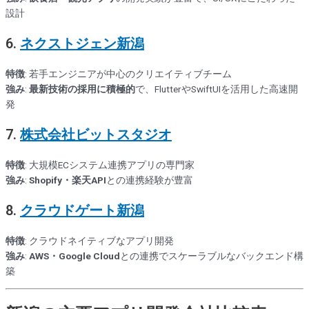
設計
6.
ネクストジェン新潟
特徴
: 若手エンジニアが中心のクリエイティブチーム
強み
:
最新技術の採用に積極的
で、FlutterやSwiftUIを活用した高速開
発
7.
株式会社ビットスタジオ
特徴
: 大規模ECシステム連携アプリの専門家
強み
:
Shopify・楽天API
との連携経験が豊富
8.
クラウドゲート新潟
特徴
: クラウドネイティブなアプリ開発
強み
:
AWS・Google Cloud
との連携でスケーラブルなバックエンド構
築