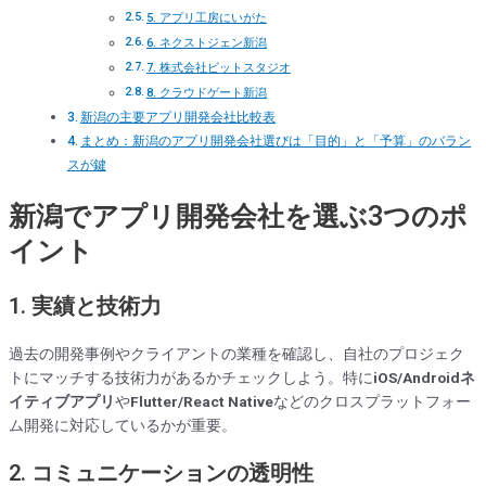
5. アプリ工房にいがた
6. ネクストジェン新潟
7. 株式会社ビットスタジオ
8. クラウドゲート新潟
新潟の主要アプリ開発会社比較表
まとめ：新潟のアプリ開発会社選びは「目的」と「予算」のバラン
スが鍵
新潟でアプリ開発会社を選ぶ3つのポ
イント
1.
実績と技術力
過去の開発事例やクライアントの業種を確認し、自社のプロジェク
トにマッチする技術力があるかチェックしよう。特に
iOS/Androidネ
イティブアプリ
や
Flutter/React Native
などのクロスプラットフォー
ム開発に対応しているかが重要。
2.
コミュニケーションの透明性