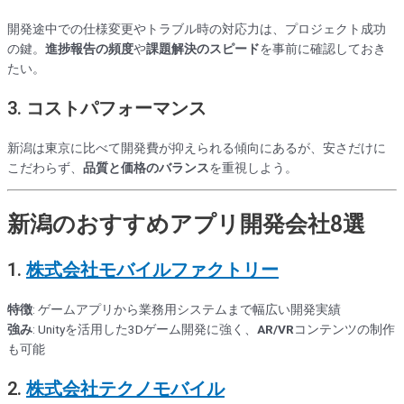
開発途中での仕様変更やトラブル時の対応力は、プロジェクト成功
の鍵。
進捗報告の頻度
や
課題解決のスピード
を事前に確認しておき
たい。
3.
コストパフォーマンス
新潟は東京に比べて開発費が抑えられる傾向にあるが、安さだけに
こだわらず、
品質と価格のバランス
を重視しよう。
新潟のおすすめアプリ開発会社8選
1.
株式会社モバイルファクトリー
特徴
: ゲームアプリから業務用システムまで幅広い開発実績
強み
: Unityを活用した3Dゲーム開発に強く、
AR/VR
コンテンツの制作
も可能
2.
株式会社テクノモバイル