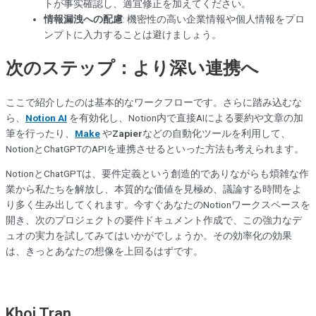
トが事实確認し、適宜修正を加えてください。
情報漏洩への配慮
: 機密性の高い企業情報や個人情報をプロ
ンプトに入力することは避けましょう。
次のステップ：より深い連携へ
ここで紹介したのは基本的なワークフローです。さらに踏み込むな
ら、
Notion AI
を有効化し、Notion内で直接AIによる要約や文章の加
筆を行ったり、
Make
や
Zapier
などの自動化ツールを利用して、
NotionとChatGPTのAPIを連携させるといった方法も考えられます。
NotionとChatGPTは、要件定義という創造的でありながらも煩雑な作
業から私たちを解放し、本質的な価値を見極め、議論する時間をよ
り多く生み出してくれます。今すぐあなたのNotionワークスペースを
開き、次のプロジェクトの要件ドキュメント作成で、この強力なデ
ュオの実力を試してみてはいかがでしょうか。その効率化の効果
は、きっとあなたの想像を上回るはずです。
Khoi Tran