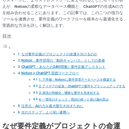
えが、
Notion
の柔軟なデータベース機能と、
ChatGPT
の生成AIの力
を組み合わせることにあります。この記事では、この二つの強力な
ツールを連携させ、要件定義のワークフローを根本から最適化する
実践的な方法を詳しく解説します。
目次
なぜ要件定義がプロジェクトの命運を分けるのか
Notion：要件管理の「動的キャンバス」としての真価
ChatGPT：あなたの24時間働く要件定義アシスタント
Notion × ChatGPT 実践ワークフロー
1. 下準備：Notionに要件管理データベースを構築する
2. アイデアの拡張：ChatGPTで要件をブラッシュアップする
3. 表現の明確化：曖昧な要件を具体化する
4. 一貫性のチェック：用語の統一と抜け漏れ防止
注意点：AIの力を最大限引き出すために
次のステップ：より深い連携へ
なぜ要件定義がプロジェクトの命運