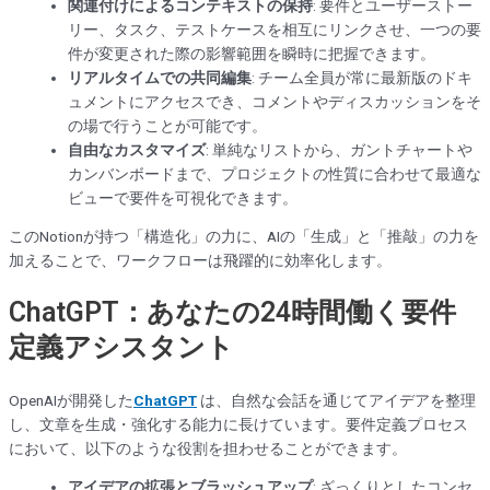
関連付けによるコンテキストの保持
: 要件とユーザーストー
リー、タスク、テストケースを相互にリンクさせ、一つの要
件が変更された際の影響範囲を瞬時に把握できます。
リアルタイムでの共同編集
: チーム全員が常に最新版のドキ
ュメントにアクセスでき、コメントやディスカッションをそ
の場で行うことが可能です。
自由なカスタマイズ
: 単純なリストから、ガントチャートや
カンバンボードまで、プロジェクトの性質に合わせて最適な
ビューで要件を可視化できます。
このNotionが持つ「構造化」の力に、AIの「生成」と「推敲」の力を
加えることで、ワークフローは飛躍的に効率化します。
ChatGPT：あなたの24時間働く要件
定義アシスタント
OpenAIが開発した
ChatGPT
は、自然な会話を通じてアイデアを整理
し、文章を生成・強化する能力に長けています。要件定義プロセス
において、以下のような役割を担わせることができます。
アイデアの拡張とブラッシュアップ
: ざっくりとしたコンセ