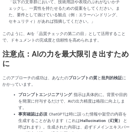
「以下の文章群において、技術用語や表現のぶれがないかチ
ェックし、一貫性を持たせるための提案をしてください。ま
た、要件として抜けている観点（例：エラーハンドリング、
セキュリティ）があれば指摘してください。」
このように、AIを「品質チェックの第二の目」として活用すること
で、ドキュメントの完成度と信頼性を高められます。
注意点：AIの力を最大限引き出すため
に
このアプローチの成功は、あなたの
プロンプトの質
と
批判的検証
に
かかっています。
プロンプトエンジニアリング
: 指示は具体的に。背景や目的
を簡潔に付与するだけで、AIの出力精度は格段に向上しま
す。
事実確認は必須
: ChatGPTは時に誤った情報や架空の内容を
生成することがあります（これは
Hallucination（幻覚）
と
呼ばれます）。生成された内容は、必ずドメインエキスパー