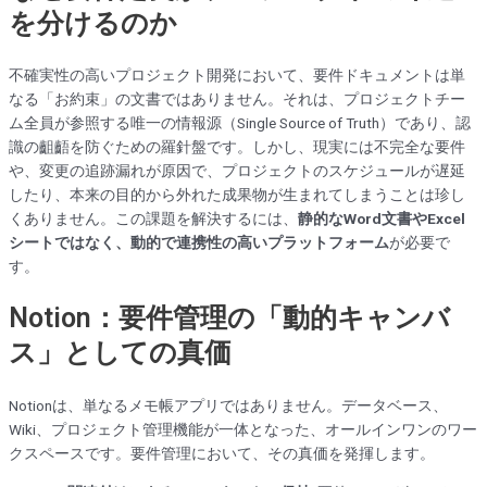
を分けるのか
不確実性の高いプロジェクト開発において、要件ドキュメントは単
なる「お約束」の文書ではありません。それは、プロジェクトチー
ム全員が参照する唯一の情報源（Single Source of Truth）であり、認
識の齟齬を防ぐための羅針盤です。しかし、現実には不完全な要件
や、変更の追跡漏れが原因で、プロジェクトのスケジュールが遅延
したり、本来の目的から外れた成果物が生まれてしまうことは珍し
くありません。この課題を解決するには、
静的なWord文書やExcel
シートではなく、動的で連携性の高いプラットフォーム
が必要で
す。
Notion：要件管理の「動的キャンバ
ス」としての真価
Notionは、単なるメモ帳アプリではありません。データベース、
Wiki、プロジェクト管理機能が一体となった、オールインワンのワー
クスペースです。要件管理において、その真価を発揮します。