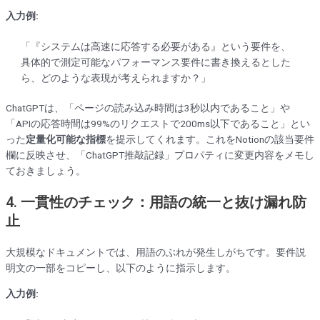
入力例:
「『システムは高速に応答する必要がある』という要件を、
具体的で測定可能なパフォーマンス要件に書き換えるとした
ら、どのような表現が考えられますか？」
ChatGPTは、「ページの読み込み時間は3秒以内であること」や
「APIの応答時間は99%のリクエストで200ms以下であること」とい
った
定量化可能な指標
を提示してくれます。これをNotionの該当要件
欄に反映させ、「ChatGPT推敲記録」プロパティに変更内容をメモし
ておきましょう。
4. 一貫性のチェック：用語の統一と抜け漏れ防
止
大規模なドキュメントでは、用語のぶれが発生しがちです。要件説
明文の一部をコピーし、以下のように指示します。
入力例: