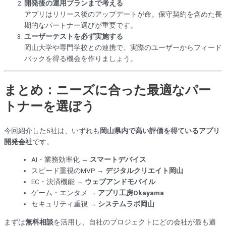
開発後の運用プランまで考える
アプリはリリース後のアップデートが命。保守契約を含めた長
期的なパートナー選びが重要です。
ユーザーテストを必ず実施する
岡山大学や専門学校との連携で、実際のユーザーからフィード
バックを得る機会を作りましょう。
まとめ：ニーズに合った最適なパー
トナーを選ぼう
今回紹介した5社は、いずれも
岡山県内で高い評価を得ているアプリ
開発会社
です。
AI・業務効率化 →
スマートデバイス
スピード重視のMVP →
デジタルクリエイト岡山
EC・決済機能 →
ウェブアンドモバイル
ゲーム・エンタメ →
アプリ工房Okayama
セキュリティ重視 →
システムラボ岡山
まずは
無料相談
を活用し、自社のプロジェクトにどの会社が最も適