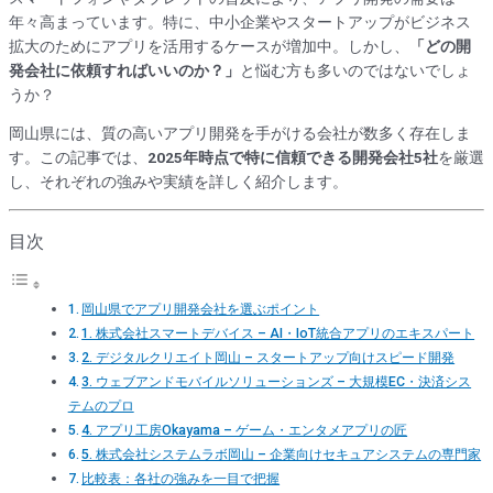
年々高まっています。特に、中小企業やスタートアップがビジネス
拡大のためにアプリを活用するケースが増加中。しかし、
「どの開
発会社に依頼すればいいのか？」
と悩む方も多いのではないでしょ
うか？
岡山県には、質の高いアプリ開発を手がける会社が数多く存在しま
す。この記事では、
2025年時点で特に信頼できる開発会社5社
を厳選
し、それぞれの強みや実績を詳しく紹介します。
目次
岡山県でアプリ開発会社を選ぶポイント
1. 株式会社スマートデバイス – AI・IoT統合アプリのエキスパート
2. デジタルクリエイト岡山 – スタートアップ向けスピード開発
3. ウェブアンドモバイルソリューションズ – 大規模EC・決済シス
テムのプロ
4. アプリ工房Okayama – ゲーム・エンタメアプリの匠
5. 株式会社システムラボ岡山 – 企業向けセキュアシステムの専門家
比較表：各社の強みを一目で把握