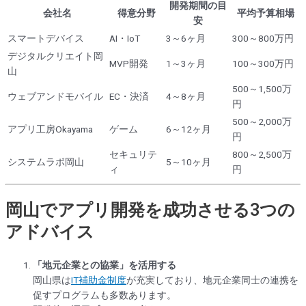
開発期間の目
会社名
得意分野
平均予算相場
安
スマートデバイス
AI・IoT
3～6ヶ月
300～800万円
デジタルクリエイト岡
MVP開発
1～3ヶ月
100～300万円
山
500～1,500万
ウェブアンドモバイル
EC・決済
4～8ヶ月
円
500～2,000万
アプリ工房Okayama
ゲーム
6～12ヶ月
円
セキュリテ
800～2,500万
システムラボ岡山
5～10ヶ月
ィ
円
岡山でアプリ開発を成功させる3つの
アドバイス
「地元企業との協業」を活用する
岡山県は
IT補助金制度
が充実しており、地元企業同士の連携を
促すプログラムも多数あります。