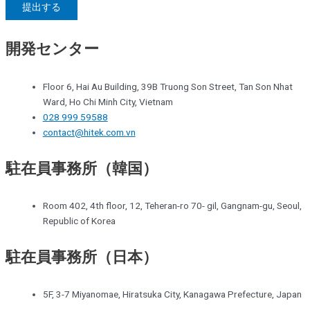
提出する
開発センター
Floor 6, Hai Au Building, 39B Truong Son Street, Tan Son Nhat
Ward, Ho Chi Minh City, Vietnam
028 999 59588
contact@hitek.com.vn
駐在員事務所（韓国）
Room 402, 4th floor, 12, Teheran-ro 70- gil, Gangnam-gu, Seoul,
Republic of Korea
駐在員事務所（日本）
5F, 3-7 Miyanomae, Hiratsuka City, Kanagawa Prefecture, Japan