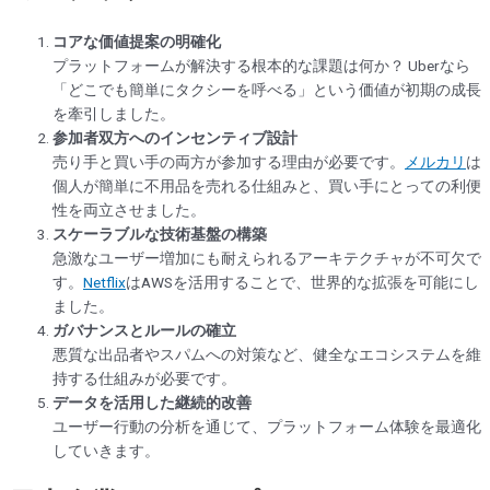
コアな価値提案の明確化
プラットフォームが解決する根本的な課題は何か？ Uberなら
「どこでも簡単にタクシーを呼べる」という価値が初期の成長
を牽引しました。
参加者双方へのインセンティブ設計
売り手と買い手の両方が参加する理由が必要です。
メルカリ
は
個人が簡単に不用品を売れる仕組みと、買い手にとっての利便
性を両立させました。
スケーラブルな技術基盤の構築
急激なユーザー増加にも耐えられるアーキテクチャが不可欠で
す。
Netflix
はAWSを活用することで、世界的な拡張を可能にし
ました。
ガバナンスとルールの確立
悪質な出品者やスパムへの対策など、健全なエコシステムを維
持する仕組みが必要です。
データを活用した継続的改善
ユーザー行動の分析を通じて、プラットフォーム体験を最適化
していきます。