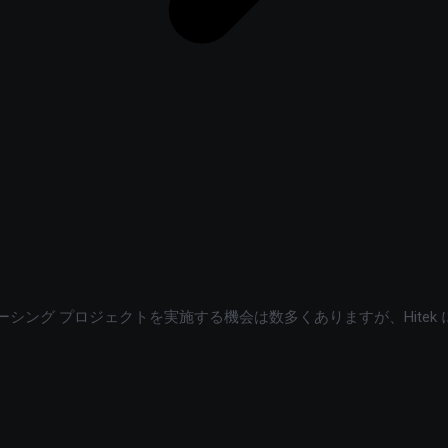
シング プロジェクトを実施する機会は数多くありますが、Hitek