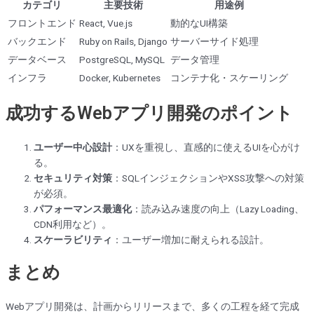
カテゴリ
主要技術
用途例
フロントエンド
React, Vue.js
動的なUI構築
バックエンド
Ruby on Rails, Django
サーバーサイド処理
データベース
PostgreSQL, MySQL
データ管理
インフラ
Docker, Kubernetes
コンテナ化・スケーリング
成功するWebアプリ開発のポイント
ユーザー中心設計
：UXを重視し、直感的に使えるUIを心がけ
る。
セキュリティ対策
：SQLインジェクションやXSS攻撃への対策
が必須。
パフォーマンス最適化
：読み込み速度の向上（Lazy Loading、
CDN利用など）。
スケーラビリティ
：ユーザー増加に耐えられる設計。
まとめ
Webアプリ開発は、計画からリリースまで、多くの工程を経て完成