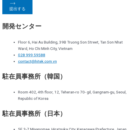
提出する
開発センター
Floor 6, Hai Au Building, 39B Truong Son Street, Tan Son Nhat
Ward, Ho Chi Minh City, Vietnam
028 999 59588
contact@hitek.com.vn
駐在員事務所（韓国）
Room 402, 4th floor, 12, Teheran-ro 70- gil, Gangnam-gu, Seoul,
Republic of Korea
駐在員事務所（日本）
5F, 3-7 Miyanomae, Hiratsuka City, Kanagawa Prefecture, Japan