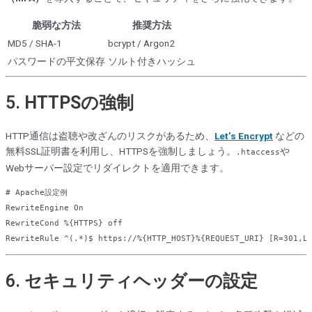
脆弱な方法
推奨方法
MD5 / SHA-1
bcrypt / Argon2
パスワードの平文保存
ソルト付きハッシュ
5.
HTTPSの強制
HTTP通信は盗聴や改ざんのリスクがあるため、
Let’s Encrypt
などの
無料SSL証明書を利用し、HTTPSを強制しましょう。
や
.htaccess
Webサーバー設定でリダイレクトを適用できます。
# Apache設定例  
RewriteEngine
On
RewriteCond
%{HTTPS}
off
RewriteRule
 ^(.*)$ https://
%{HTTP_HOST}
%{REQUEST_URI}
 [R=301,L
6.
セキュリティヘッダーの設定