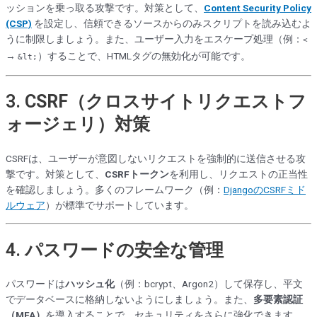
ッションを乗っ取る攻撃です。対策として、
Content Security Policy
(CSP)
を設定し、信頼できるソースからのみスクリプトを読み込むよ
うに制限しましょう。また、ユーザー入力をエスケープ処理（例：
<
→
）することで、HTMLタグの無効化が可能です。
&lt;
3.
CSRF（クロスサイトリクエストフ
ォージェリ）対策
CSRFは、ユーザーが意図しないリクエストを強制的に送信させる攻
撃です。対策として、
CSRFトークン
を利用し、リクエストの正当性
を確認しましょう。多くのフレームワーク（例：
DjangoのCSRFミド
ルウェア
）が標準でサポートしています。
4.
パスワードの安全な管理
パスワードは
ハッシュ化
（例：bcrypt、Argon2）して保存し、平文
でデータベースに格納しないようにしましょう。また、
多要素認証
（MFA）
を導入することで、セキュリティをさらに強化できます。