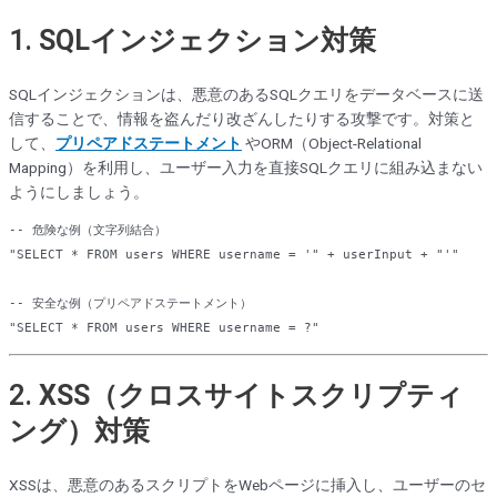
1.
SQLインジェクション対策
SQLインジェクションは、悪意のあるSQLクエリをデータベースに送
信することで、情報を盗んだり改ざんしたりする攻撃です。対策と
して、
プリペアドステートメント
やORM（Object-Relational
Mapping）を利用し、ユーザー入力を直接SQLクエリに組み込まない
ようにしましょう。
-- 危険な例（文字列結合）  
"
SELECT
 * 
FROM
users
WHERE
 username = 
'" + userInput + "'
"  

-- 安全な例（プリペアドステートメント）  

"
SELECT
 * 
FROM
users
WHERE
 username = ?
"
2.
XSS（クロスサイトスクリプティ
ング）対策
XSSは、悪意のあるスクリプトをWebページに挿入し、ユーザーのセ