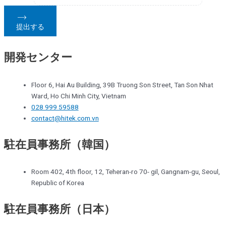
提出する
開発センター
Floor 6, Hai Au Building, 39B Truong Son Street, Tan Son Nhat
Ward, Ho Chi Minh City, Vietnam
028 999 59588
contact@hitek.com.vn
駐在員事務所（韓国）
Room 402, 4th floor, 12, Teheran-ro 70- gil, Gangnam-gu, Seoul,
Republic of Korea
駐在員事務所（日本）