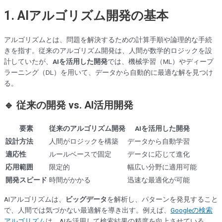
1. AIアルゴリズム開発の基本
アルゴリズムとは、問題を解決するための計算手順や論理的な手続
きを指す。従来のアルゴリズム開発は、人間が数学的ロジックを設
計していたが、
AIを活用した開発
では、機械学習（ML）やディープ
ラーニング（DL）を用いて、データから自動的に最適な解を見つけ
る。
🔹 従来の開発 vs. AI活用開発
要素
従来のアルゴリズム開発
AIを活用した開発
設計方法
人間がロジックを構築
データから自動学習
適応性
ルールベースで固定
データに応じて進化
応用範囲
限定的
幅広い分野に適用可能
開発スピード
時間がかかる
迅速な最適化が可能
AIアルゴリズムは、
ビッグデータ
を解析し、パターンを発見すること
で、人間では気づかない最適解を導き出す。例えば、
Googleの検索
アルゴリズム
は、AIを活用して検索結果の精度を向上させている。