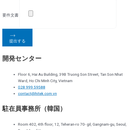
要件文書
提出する
開発センター
Floor 6, Hai Au Building, 39B Truong Son Street, Tan Son Nhat
Ward, Ho Chi Minh City, Vietnam
028 999 59588
contact@hitek.com.vn
駐在員事務所（韓国）
Room 402, 4th floor, 12, Teheran-ro 70- gil, Gangnam-gu, Seoul,