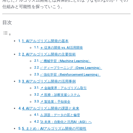
仕組みと可能性を探っていこう。
目次
1. AIアルゴリズム開発の基本
🔹 従来の開発 vs. AI活用開発
2. AIアルゴリズム開発の主要技術
✅ 機械学習（Machine Learning）
✅ ディープラーニング（Deep Learning）
✅ 強化学習（Reinforcement Learning）
3. AIアルゴリズム開発の活用事例
📌 金融業界：アルゴリズム取引
📌 医療：診断支援システム
📌 製造業：予知保全
4. AIアルゴリズム開発の課題と未来
⚠️ 課題：データの質と倫理
🚀 未来：自動化と汎用AI（AGI）へ
5. まとめ：AIアルゴリズム開発の可能性