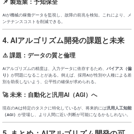
📌 製造業：予知保全
AIが機械の稼働データを監視し、故障の前兆を検知。これにより、メ
ンテナンスコストを削減できる。
4. AIアルゴリズム開発の課題と未来
⚠️ 課題：データの質と倫理
AIアルゴリズムの精度は、入力データに依存するため、
バイアス（偏
り）
が問題になることがある。例えば、採用AIが性別や人種による差
別を助長しないよう、公平性の確保が求められる。
🚀 未来：自動化と汎用AI（AGI）へ
現在のAIは特定のタスクに特化しているが、将来的には
汎用人工知能
（AGI）
が登場し、より人間に近い判断が可能になるかもしれない。
5. まとめ：AIアルゴリズム開発の可