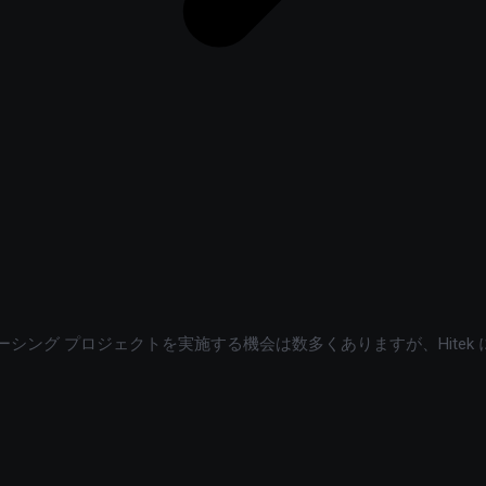
シング プロジェクトを実施する機会は数多くありますが、Hitek