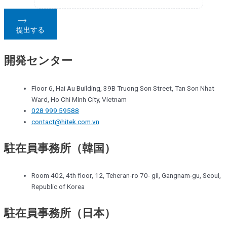
提出する
開発センター
Floor 6, Hai Au Building, 39B Truong Son Street, Tan Son Nhat
Ward, Ho Chi Minh City, Vietnam
028 999 59588
contact@hitek.com.vn
駐在員事務所（韓国）
Room 402, 4th floor, 12, Teheran-ro 70- gil, Gangnam-gu, Seoul,
Republic of Korea
駐在員事務所（日本）