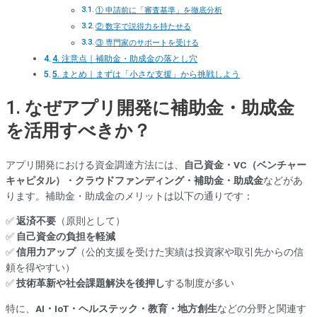
① 申請前に「審査基準」を徹底分析
② 数字で説得力を持たせる
③ 専門家のサポートを受ける
4. 注意点｜補助金・助成金の落とし穴
5. まとめ｜まずは「小さな支援」から挑戦しよう
1. なぜアプリ開発に補助金・助成金
を活用すべきか？
アプリ開発における資金調達方法には、
自己資金・VC（ベンチャー
キャピタル）・クラウドファンディング・補助金・助成金
などがあ
ります。補助金・助成金のメリットは以下の通りです：
✅
返済不要
（原則として）
✅
自己資金の負担を軽減
✅
信用力アップ
（公的支援を受けた実績は投資家や取引先からの信
頼を得やすい）
✅
技術革新や社会課題解決を後押し
する制度が多い
特に、
AI・IoT・ヘルステック・教育・地方創生
などの分野と関連す