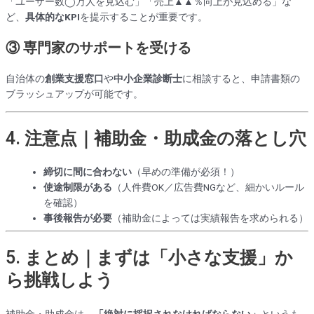
「ユーザー数◯万人を見込む」「売上▲▲％向上が見込める」な
ど、
具体的なKPI
を提示することが重要です。
③ 専門家のサポートを受ける
自治体の
創業支援窓口
や
中小企業診断士
に相談すると、申請書類の
ブラッシュアップが可能です。
4. 注意点｜補助金・助成金の落とし穴
締切に間に合わない
（早めの準備が必須！）
使途制限がある
（人件費OK／広告費NGなど、細かいルール
を確認）
事後報告が必要
（補助金によっては実績報告を求められる）
5. まとめ｜まずは「小さな支援」か
ら挑戦しよう
補助金・助成金は、
「絶対に採択されなければならない」
というも