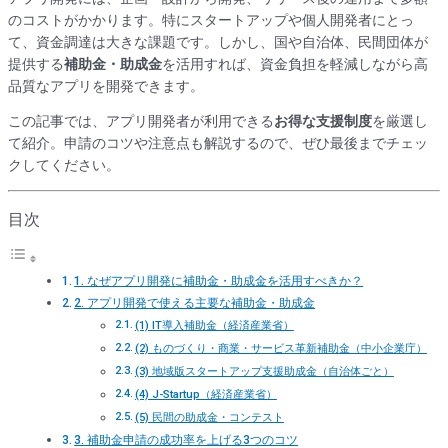
のコストがかかります。特にスタートアップや個人開発者にとっ
て、資金調達は大きな課題です。しかし、国や自治体、民間団体が
提供する
補助金・助成金
を活用すれば、資金負担を軽減しながら高
品質なアプリを開発できます。
この記事では、アプリ開発者が利用できる
お得な支援制度
を厳選し
て紹介。申請のコツや注意点も解説するので、ぜひ最後までチェッ
クしてください。
目次
1. なぜアプリ開発に補助金・助成金を活用すべきか？
2. アプリ開発で使える主要な補助金・助成金
(1) IT導入補助金（経済産業省）
(2) ものづくり・商業・サービス革新補助金（中小企業庁）
(3) 地域版スタートアップ支援助成金（自治体ごと）
(4) J-Startup（経済産業省）
(5) 民間の助成金・コンテスト
3. 補助金申請の成功率を上げる3つのコツ