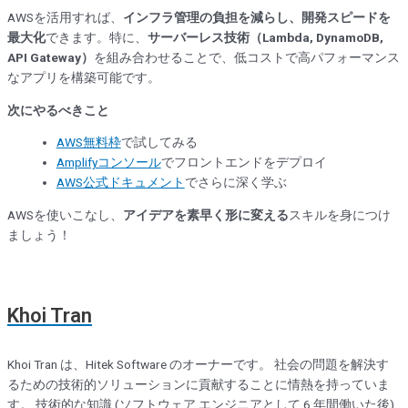
AWSを活用すれば、
インフラ管理の負担を減らし、開発スピードを
最大化
できます。特に、
サーバーレス技術（Lambda, DynamoDB,
API Gateway）
を組み合わせることで、低コストで高パフォーマンス
なアプリを構築可能です。
次にやるべきこと
AWS無料枠
で試してみる
Amplifyコンソール
でフロントエンドをデプロイ
AWS公式ドキュメント
でさらに深く学ぶ
AWSを使いこなし、
アイデアを素早く形に変える
スキルを身につけ
ましょう！
Khoi Tran
Khoi Tran は、Hitek Software のオーナーです。 社会の問題を解決す
るための技術的ソリューションに貢献することに情熱を持っていま
す。 技術的な知識 (ソフトウェア エンジニアとして 6 年間働いた後)