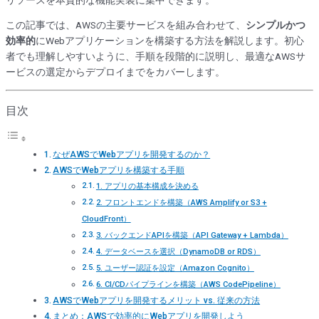
この記事では、AWSの主要サービスを組み合わせて、
シンプルかつ
効率的
にWebアプリケーションを構築する方法を解説します。初心
者でも理解しやすいように、手順を段階的に説明し、最適なAWSサ
ービスの選定からデプロイまでをカバーします。
目次
なぜAWSでWebアプリを開発するのか？
AWSでWebアプリを構築する手順
1. アプリの基本構成を決める
2. フロントエンドを構築（AWS Amplify or S3 +
CloudFront）
3. バックエンドAPIを構築（API Gateway + Lambda）
4. データベースを選択（DynamoDB or RDS）
5. ユーザー認証を設定（Amazon Cognito）
6. CI/CDパイプラインを構築（AWS CodePipeline）
AWSでWebアプリを開発するメリット vs. 従来の方法
まとめ：AWSで効率的にWebアプリを開発しよう