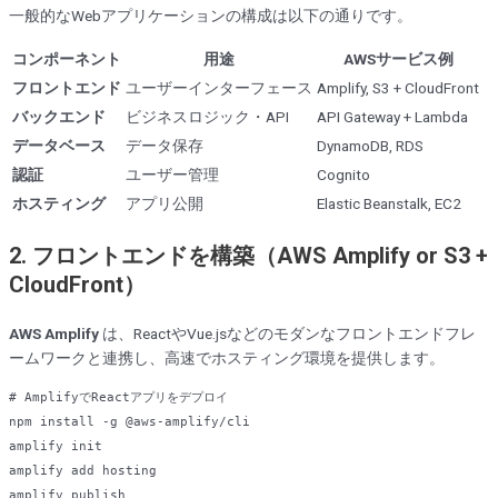
一般的なWebアプリケーションの構成は以下の通りです。
コンポーネント
用途
AWSサービス例
フロントエンド
ユーザーインターフェース
Amplify, S3 + CloudFront
バックエンド
ビジネスロジック・API
API Gateway + Lambda
データベース
データ保存
DynamoDB, RDS
認証
ユーザー管理
Cognito
ホスティング
アプリ公開
Elastic Beanstalk, EC2
2. フロントエンドを構築（AWS Amplify or S3 +
CloudFront）
AWS Amplify
は、ReactやVue.jsなどのモダンなフロントエンドフレ
ームワークと連携し、高速でホスティング環境を提供します。
# AmplifyでReactアプリをデプロイ
npm install -g @aws-amplify/cli

amplify init

amplify 
add