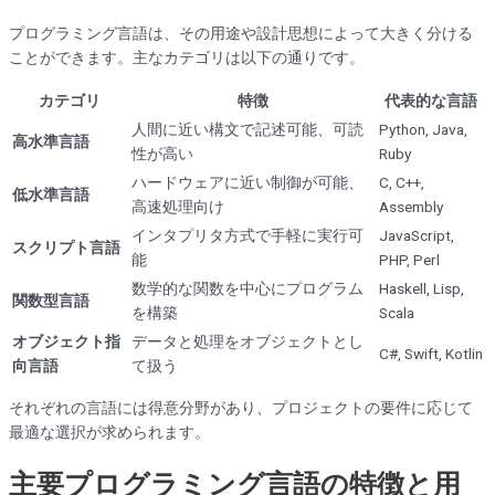
プログラミング言語は、その用途や設計思想によって大きく分ける
ことができます。主なカテゴリは以下の通りです。
カテゴリ
特徴
代表的な言語
人間に近い構文で記述可能、可読
Python, Java,
高水準言語
性が高い
Ruby
ハードウェアに近い制御が可能、
C, C++,
低水準言語
高速処理向け
Assembly
インタプリタ方式で手軽に実行可
JavaScript,
スクリプト言語
能
PHP, Perl
数学的な関数を中心にプログラム
Haskell, Lisp,
関数型言語
を構築
Scala
オブジェクト指
データと処理をオブジェクトとし
C#, Swift, Kotlin
向言語
て扱う
それぞれの言語には得意分野があり、プロジェクトの要件に応じて
最適な選択が求められます。
主要プログラミング言語の特徴と用