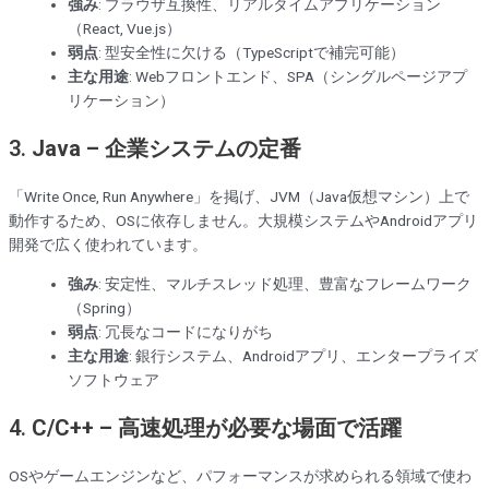
強み
: ブラウザ互換性、リアルタイムアプリケーション
（React, Vue.js）
弱点
: 型安全性に欠ける（TypeScriptで補完可能）
主な用途
: Webフロントエンド、SPA（シングルページアプ
リケーション）
3.
Java – 企業システムの定番
「Write Once, Run Anywhere」を掲げ、JVM（Java仮想マシン）上で
動作するため、OSに依存しません。大規模システムやAndroidアプリ
開発で広く使われています。
強み
: 安定性、マルチスレッド処理、豊富なフレームワーク
（Spring）
弱点
: 冗長なコードになりがち
主な用途
: 銀行システム、Androidアプリ、エンタープライズ
ソフトウェア
4.
C/C++ – 高速処理が必要な場面で活躍
OSやゲームエンジンなど、パフォーマンスが求められる領域で使わ