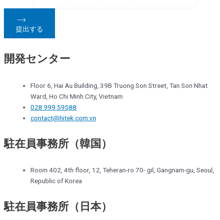
提出する
開発センター
Floor 6, Hai Au Building, 39B Truong Son Street, Tan Son Nhat
Ward, Ho Chi Minh City, Vietnam
028 999 59588
contact@hitek.com.vn
駐在員事務所（韓国）
Room 402, 4th floor, 12, Teheran-ro 70- gil, Gangnam-gu, Seoul,
Republic of Korea
駐在員事務所（日本）