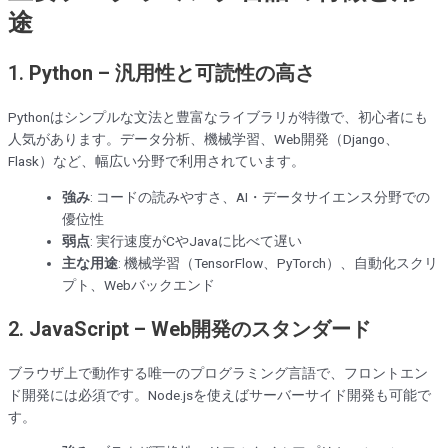
途
1.
Python – 汎用性と可読性の高さ
Pythonはシンプルな文法と豊富なライブラリが特徴で、初心者にも
人気があります。データ分析、機械学習、Web開発（Django、
Flask）など、幅広い分野で利用されています。
強み
: コードの読みやすさ、AI・データサイエンス分野での
優位性
弱点
: 実行速度がCやJavaに比べて遅い
主な用途
: 機械学習（TensorFlow、PyTorch）、自動化スクリ
プト、Webバックエンド
2.
JavaScript – Web開発のスタンダード
ブラウザ上で動作する唯一のプログラミング言語で、フロントエン
ド開発には必須です。Node.jsを使えばサーバーサイド開発も可能で
す。